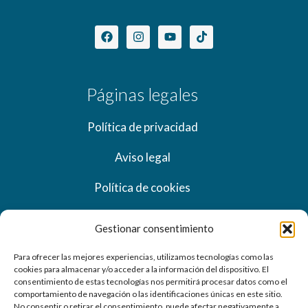
Páginas legales
Política de privacidad
Aviso legal
Política de cookies
Gestionar consentimiento
Información
Para ofrecer las mejores experiencias, utilizamos tecnologías como las
cookies para almacenar y/o acceder a la información del dispositivo. El
Crtra. Estación, s/n 21630 Beas (Huelva)
consentimiento de estas tecnologías nos permitirá procesar datos como el
comportamiento de navegación o las identificaciones únicas en este sitio.
959 30 83 36
No consentir o retirar el consentimiento, puede afectar negativamente a