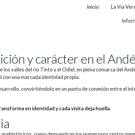
Inicio
La Vía Ver
Infor
ición y carácter en el And
 los valles del río Tinto y el Odiel, en plena comarca del An
ral con una marcada identidad propia.
sarrollo, convirtiéndolo en un punto de conexión entre el inte
ansforma en identidad y cada visita deja huella.
ia
prehistóricos, como demuestran los numerosos restos megalíti