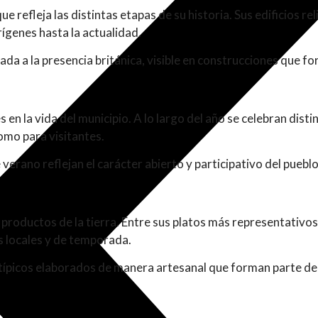
 refleja las distintas etapas de su historia. Sus edificios re
ígenes hasta la actualidad.
gada a la presencia británica, visible en construcciones que fo
en la vida del municipio. A lo largo del año se celebran dist
omo para visitantes.
 verano reflejan el carácter abierto y participativo del puebl
roductos de la tierra. Entre sus platos más representativos
s locales y de temporada.
ípicos elaborados de manera artesanal que forman parte de la