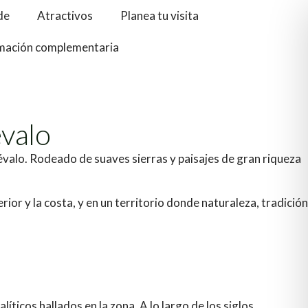
de
Atractivos
Planea tu visita
mación complementaria
évalo
dévalo. Rodeado de suaves sierras y paisajes de gran riqueza
rior y la costa, y en un territorio donde naturaleza, tradición
cos hallados en la zona. A lo largo de los siglos,