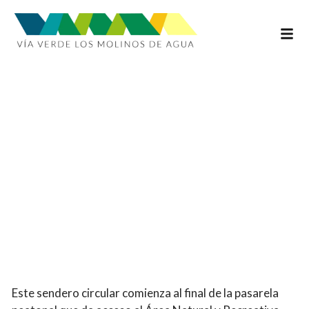
INFOR
Sendero Salinas Del
Tinto
Este sendero circular comienza al final de la pasarela