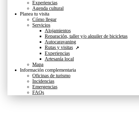
Experiencias
Agenda cultural
Planea tu visita
Cómo llegar
Servicios
Alojamientos
Reparación, taller y/o alquiler de bicicletas
Autocaravaning
Rutas y visitas
Experiencias
Artesanía local
Mapa
Información complementaria
Oficinas de turismo
Incidencias
Emergencias
FAQs