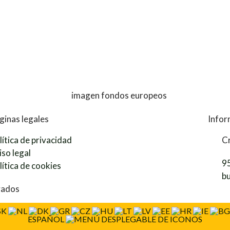
ginas legales
Infor
lítica de privacidad
Cr
iso legal
9
lítica de cookies
b
vados
ESPAÑOL