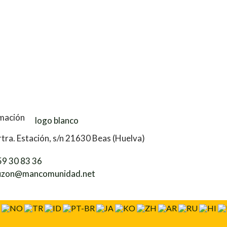
mación
tra. Estación, s/n 21630 Beas (Huelva)
59 30 83 36
uzon@mancomunidad.net