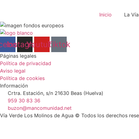
Ir
al
Inicio
La Vía
contenido
cebook
Instagram
Youtube
Tiktok
Páginas legales
Política de privacidad
Aviso legal
Política de cookies
Información
Crtra. Estación, s/n 21630 Beas (Huelva)
959 30 83 36
buzon@mancomunidad.net
Vía Verde Los Molinos de Agua © Todos los derechos res