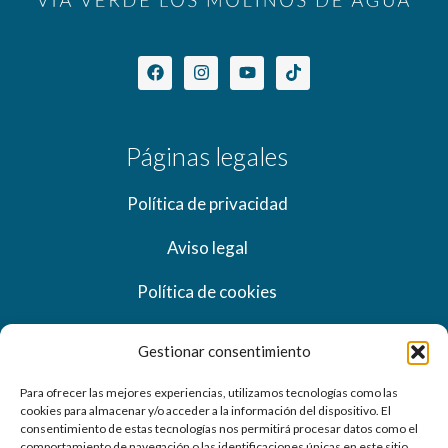
Páginas legales
Política de privacidad
Aviso legal
Política de cookies
Gestionar consentimiento
Información
Para ofrecer las mejores experiencias, utilizamos tecnologías como las
cookies para almacenar y/o acceder a la información del dispositivo. El
Crtra. Estación, s/n 21630 Beas (Huelva)
consentimiento de estas tecnologías nos permitirá procesar datos como el
comportamiento de navegación o las identificaciones únicas en este sitio.